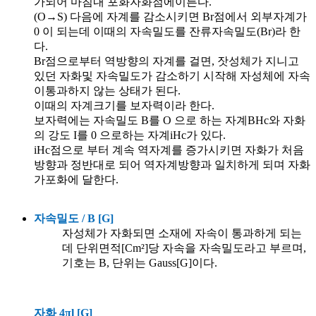
가되어 마침내 포화자화점에이른다.
(O→S) 다음에 자계를 감소시키면 Br점에서 외부자계가
0 이 되는데 이때의 자속밀도를 잔류자속밀도(Br)라 한
다.
Br점으로부터 역방향의 자계를 걸면, 잣성체가 지니고
있던 자화및 자속밀도가 감소하기 시작해 자성체에 자속
이통과하지 않는 상태가 된다.
이때의 자계크기를 보자력이라 한다.
보자력에는 자속밀도 B를 O 으로 하는 자계BHc와 자화
의 강도 I를 0 으로하는 자계iHc가 있다.
iHc점으로 부터 계속 역자계를 증가시키면 자화가 처음
방향과 정반대로 되어 역자계방향과 일치하게 되며 자화
가포화에 달한다.
자속밀도 / B [G]
자성체가 자화되면 소재에 자속이 통과하게 되는
데 단위면적[Cm²]당 자속을 자속밀도라고 부르며,
기호는 B, 단위는 Gauss[G]이다.
자화 4πl [G]