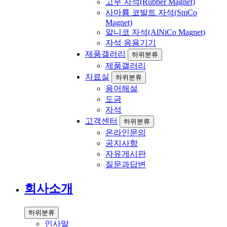
고무 자석(Rubber Magnet)
사마륨 코발트 자석(SmCo
Magnet)
알니코 자석(AlNiCo Magnet)
자석 응용기기
제품갤러리
하위분류
제품갤러리
자료실
하위분류
용어해설
도금
자석
고객센터
하위분류
온라인문의
공지사항
자유게시판
질문과답변
회사소개
하위분류
인사말